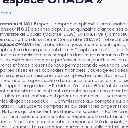
aires
Emmanuel NGUE
Expert Comptable diplômé, Commissaire a
 Monsieur
NGUE
dispense depuis une quinzaine d'année ses en
université de Douala (Maîtrise, DESS), Ex-MINETFOP (Forma
 en application du système Comptable OHADA).
L'objectif d
'espace OHADA »
est d'aborder la gouvernance d'entreprise, à 
es. Il se donne pour ambition : - D'expliquer le rôle des di
onction du commissaire aux comptes dans la gouvernance d'en
les méandres de cette profession qui aujourd'hui est au c
férents thèmes présentés vous permettent de vous faire une 
r les crises et les scandales financiers. L'ouvrage est dest
res, salariés, commissaires aux comptes, banque, Etat, etc…). 
incombe la responsabilité d'arrêter les comptes en fin d'exe
ir le rapport de gestion ; - Président Directeur Général, Adm
nseil d'Administration, qui sont astreints de tenir une compt
 ; - Directeurs Généraux qui gèrent au quotidien ; - Actionnai
 les dirigeants sociaux ; - Commissaires aux comptes qui ont 
ation ; - Les Experts comptables qui aident les dirigeants s
et Notaires qui conseillent les dirigeants sociaux ; - Partena
ents et fournisseurs à qui incombe la responsabilité d'affaires 
nts et étudiants à qui incombe la responsabilité du savoir ; -
ons ; - Journalistes qui rendent compte au public parfois san