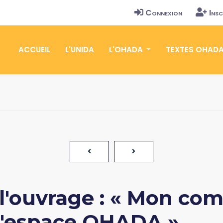
Connexion
Insc
ACCUEIL
L'UNIDA
L'OHADA
TEXTES OHAD
 l'ouvrage : « Mon co
l'espace OHADA »