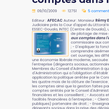
09/10/2009
12751
5 comment
Editeur :
AFECAC
Auteur : Monsieur
Rémy 
Judiciaire près la Cour d'appel du Littoral
ESSEC-Douala, INTEC (Centre de Douala), 
de pilotage de mise
aux comptes dans l
commissaire aux compt
; - D'expliquer la f
comprendre aisément 
cet ouvrage, les dif
une économie libérale moderne, secouée pa
l'entreprise (dirigeants sociaux, actionnai
Membres du Conseil d'Administration à qui 
d'Administration qui a l'obligation d'établ
application la politique arrêtée par le Co
les quatre mois de la clôture de l'exercice
les comptes ainsi que la gestion faites par
comptes arrêtés par le Conseil d'Administr
financières et les conseillent ; - Avocats 
facilités financières à l'entreprise ; - Cli
publiques) partenaire de droit ; - Enseigna
dirigeants sociaux dans la prise des décisi