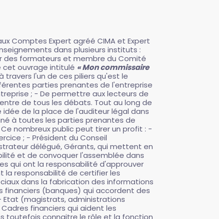
ux Comptes Expert agréé CIMA et Expert
seignements dans plusieurs instituts :
teur des formateurs et membre du Comité
e cet ouvrage intitulé
« Mon commissaire
travers l'un de ces piliers qu'est le
fférentes parties prenantes de l'entreprise
treprise ; - De permettre aux lecteurs de
entre de tous les débats. Tout au long de
idée de la place de l'auditeur légal dans
iné à toutes les parties prenantes de
Ce nombreux public peut tirer un profit : -
rcice ; - Président du Conseil
inistrateur délégué, Gérants, qui mettent en
abilité et de convoquer l'assemblée dans
res qui ont la responsabilité d'approuver
la responsabilité de certifier les
ociaux dans la fabrication des informations
ires financiers (banques) qui accordent des
; - Etat (magistrats, administrations
 Cadres financiers qui aident les
s toutefois connaitre le rôle et la fonction