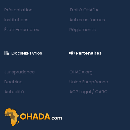
Présentation
Traité OHADA
Institutions
Actes uniformes
États-membres
Règlements
Documentation
Partenaires
Jurisprudence
OHADA.org
Doctrine
Union Européenne
Actualité
ACP Legal
/
CARO