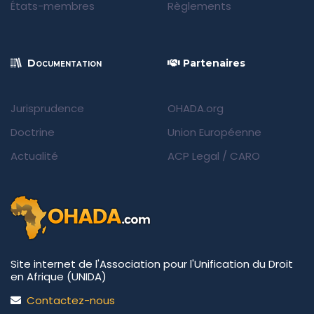
États-membres
Règlements
Documentation
Partenaires
Jurisprudence
OHADA.org
Doctrine
Union Européenne
Actualité
ACP Legal
/
CARO
Site internet de l'Association pour l'Unification du Droit
en Afrique (UNIDA)
Contactez-nous