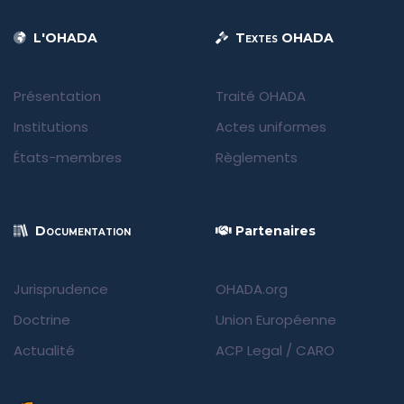
L'OHADA
Textes OHADA
Présentation
Traité OHADA
Institutions
Actes uniformes
États-membres
Règlements
Documentation
Partenaires
Jurisprudence
OHADA.org
Doctrine
Union Européenne
Actualité
ACP Legal
/
CARO