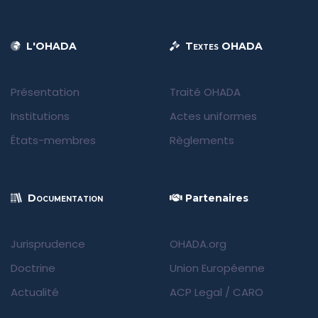
L'OHADA
Textes OHADA
Présentation
Traité OHADA
Institutions
Actes uniformes
États-membres
Règlements
Documentation
Partenaires
Jurisprudence
OHADA.org
Doctrine
Union Européenne
Actualité
ACP Legal
/
CARO