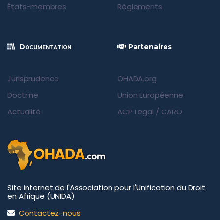
États-membres
Règlements
Documentation
Partenaires
Jurisprudence
OHADA.org
Doctrine
Union Européenne
Actualité
ACP Legal
/
CARO
Site internet de l'Association pour l'Unification du Droit
en Afrique (UNIDA)
Contactez-nous