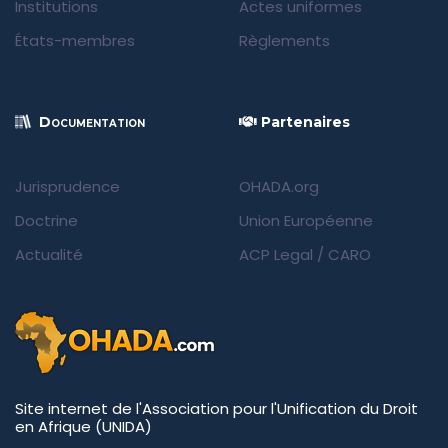
Institutions
Actes uniformes
États-membres
Règlements
Documentation
Partenaires
Jurisprudence
OHADA.org
Doctrine
Union Européenne
Actualité
ACP Legal
/
CARO
Site internet de l'Association pour l'Unification du Droit
en Afrique (UNIDA)