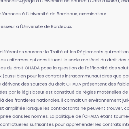
férences-Agrégé à l'Université de Bouaké (Côte d'Ivoire), ex
nférences à l'Université de Bordeaux, examinateur
ofesseur à l'Université de Bordeaux.
ifférentes sources : le Traité et les Règlements qui mettent
ctes uniformes qui constituent le socle matériel du droit des
rces du droit OHADA pose la question de l'efficacité des sol
ux (aussi bien pour les contrats intracommunautaires que po
s dérivant des sources du droit OHADA présentent des faibl
rées par le législateur est constitué de règles matérielles de l
là des frontières nationales, il connaît un environnement jur
 est amplifiée lorsque les contractants ne peuvent trouver, 
opriée dans les normes. La politique de l'OHADA étant tourné
 conflictuelles suffisantes pour appréhender les contrats inter