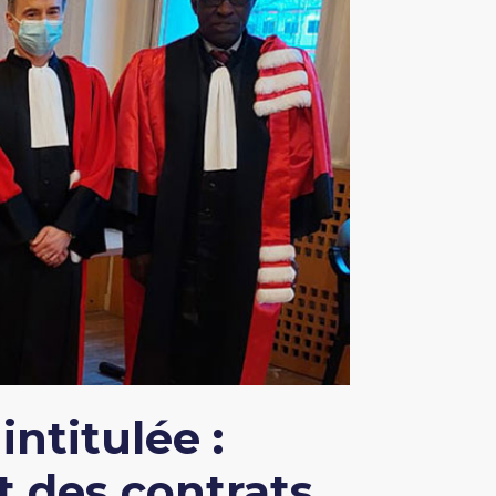
ntitulée :
t des contrats