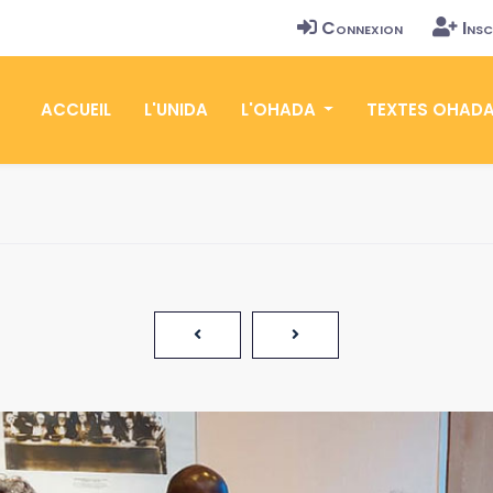
Connexion
Insc
ACCUEIL
L'UNIDA
L'OHADA
TEXTES OHAD