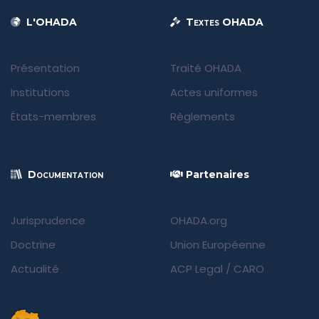
L'OHADA
Textes OHADA
Présentation
Traité OHADA
Institutions
Actes uniformes
États-membres
Règlements
Documentation
Partenaires
Jurisprudence
OHADA.org
Doctrine
Union Européenne
Actualité
ACP Legal
/
CARO