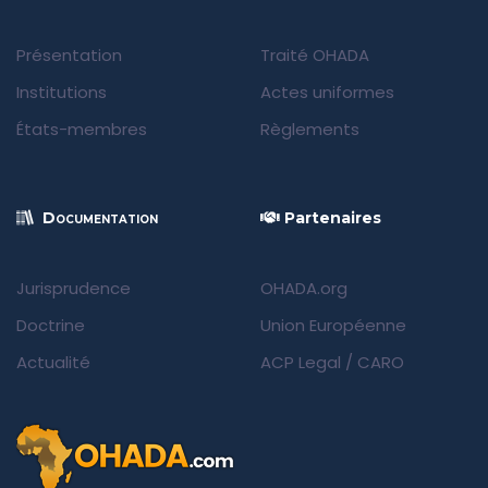
Présentation
Traité OHADA
Institutions
Actes uniformes
États-membres
Règlements
Documentation
Partenaires
Jurisprudence
OHADA.org
Doctrine
Union Européenne
Actualité
ACP Legal
/
CARO