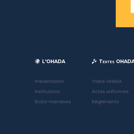
L'OHADA
Textes OHAD
Présentation
Traité OHADA
Institutions
Actes uniformes
États-membres
Règlements