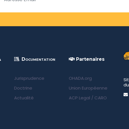
A
Documentation
Partenaires
Jurisprudence
OHADA.org
Si
du
Doctrine
Union Européenne
Actualité
ACP Legal
/
CARO