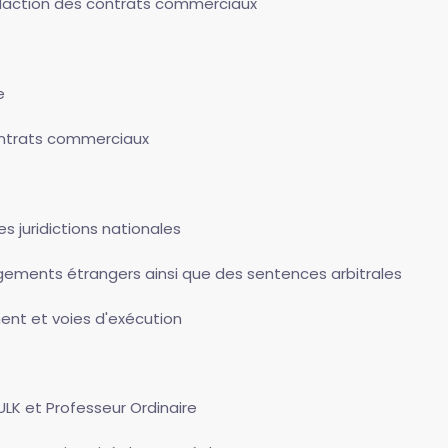
daction des contrats commerciaux
e
contrats commerciaux
 juridictions nationales
ements étrangers ainsi que des sentences arbitrales
ent et voies d'exécution
ULK et Professeur Ordinaire