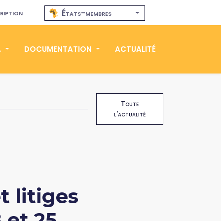
ription
États-membres
A
DOCUMENTATION
ACTUALITÉ
Toute
l'actualité
 litiges
 et 25