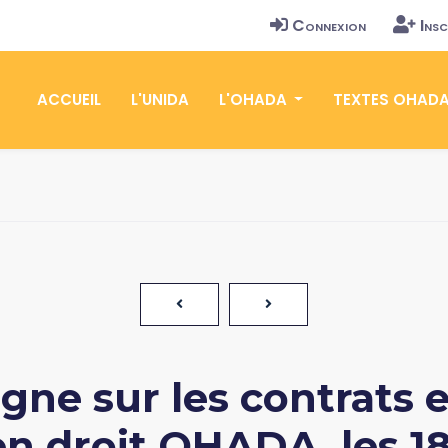
Connexion
Insc
ACCUEIL
L'UNIDA
L'OHADA
TEXTES OHAD
gne sur les contrats et
 droit OHADA, les 18