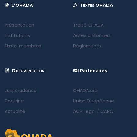
L'OHADA
Textes OHADA
Présentation
Traité OHADA
Institutions
Actes uniformes
États-membres
Règlements
Documentation
Partenaires
Jurisprudence
OHADA.org
Doctrine
Union Européenne
Actualité
ACP Legal
/
CARO