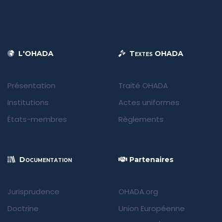
L'OHADA
Textes OHADA
Présentation
Traité OHADA
Institutions
Actes uniformes
États-membres
Règlements
Documentation
Partenaires
Jurisprudence
OHADA.org
Doctrine
Union Européenne