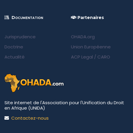
Documentation
Partenaires
Jurisprudence
OHADA.org
Doctrine
Union Européenne
Actualité
ACP Legal
/
CARO
Site internet de l'Association pour l'Unification du Droit
en Afrique (UNIDA)
Contactez-nous