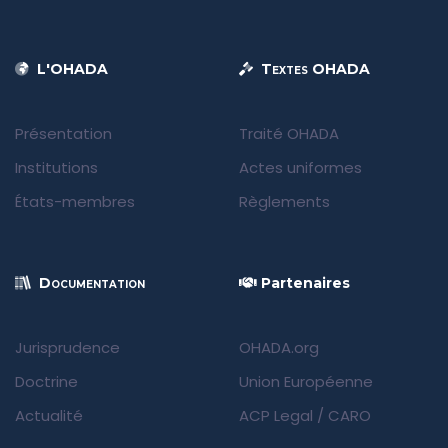
L'OHADA
Textes OHADA
Présentation
Traité OHADA
Institutions
Actes uniformes
États-membres
Règlements
Documentation
Partenaires
Jurisprudence
OHADA.org
Doctrine
Union Européenne
Actualité
ACP Legal
/
CARO