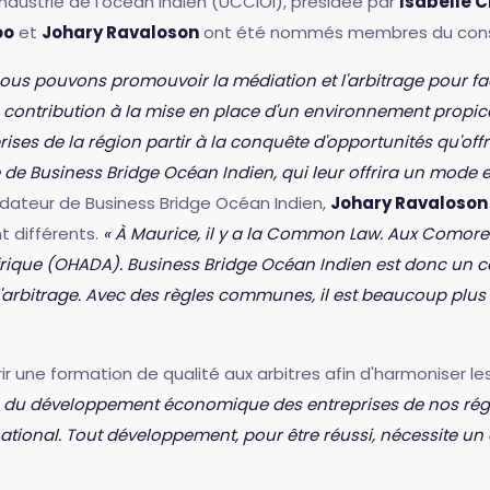
dustrie de l'océan Indien (UCCIOI), présidée par
Isabelle C
oo
et
Johary Ravaloson
ont été nommés membres du consei
us pouvons promouvoir la médiation et l'arbitrage pour facil
e contribution à la mise en place d'un environnement pro
ises de la région partir à la conquête d'opportunités qu'offr
de Business Bridge Océan Indien, qui leur offrira un mode eff
ndateur de Business Bridge Océan Indien,
Johary Ravaloson
nt différents.
« À Maurice, il y a la Common Law. Aux Comores,
Afrique (OHADA). Business Bridge Océan Indien est donc un c
arbitrage. Avec des règles communes, il est beaucoup plus s
ir une formation de qualité aux arbitres afin d'harmoniser l
 du développement économique des entreprises de nos région
rnational. Tout développement, pour être réussi, nécessite un 