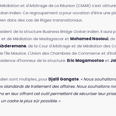
Médiation et d'Arbitrage de La Réunion (CMAR) s'est clôtur
céan Indien. Ce regroupement a pour vocation d'être une pla
ien dans des cas de litiges transnationaux.
ent de la structure Business Bridge Océan Indien. Il aura p
e et de Médiation de Madagascar et
Mohamed Naoioui
, d
Abderemane
, de la Cour d'Arbitrage et de Médiation des C
 l'île Maurice. L'Union des Chambres de Commerce et d'Indus
résidence d'honneur de la structure.
Eric Magamootoo
et
Jo
dien sont multiples, pour
Djalil Gangate
.
« Nous souhaitons
s standards de traitement des affaires. Nous souhaitons n
en leur offrant cet outil permettant de sécuriser leur prise 
n cadre le plus sûr possible. »