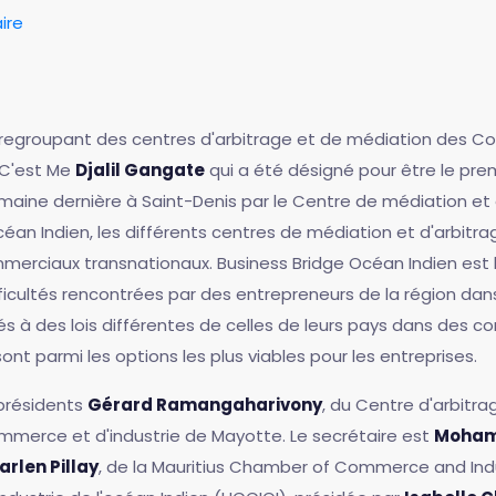
ire
 regroupant des centres d'arbitrage et de médiation des C
 C'est Me
Djalil Gangate
qui a été désigné pour être le prem
semaine dernière à Saint-Denis par le Centre de médiation et
céan Indien, les différents centres de médiation et d'arbitra
ommerciaux transnationaux. Business Bridge Océan Indien est l
fficultés rencontrées par des entrepreneurs de la région dans
s à des lois différentes de celles de leurs pays dans des c
ont parmi les options les plus viables pour les entreprises.
-présidents
Gérard Ramangaharivony
, du Centre d'arbitr
mmerce et d'industrie de Mayotte. Le secrétaire est
Moham
arlen Pillay
, de la Mauritius Chamber of Commerce and Indu