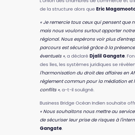
L'Union des chambres de commerce et d'in
de la structure alors que
Eric Magamoot
« Je remercie tous ceux qui pensent que no
mais nous voulons surtout apporter notr
régional. Nous espérons voir plus d'entrepr
parcours est sécurisé grâce à la présence 
éventuels »
, a déclaré
Djalil Gangate
. Fo
des îles, les systèmes juridiques se révèle
l'harmonisation du droit des affaires en 
règlement commun pour la médiation et l'
conflits »
, a-t-il souligné.
Business Bridge Océan Indien souhaite offr
« Nous souhaitons nous mettre au service
de sécuriser leur prise de risques à l'inte
Gangate
.