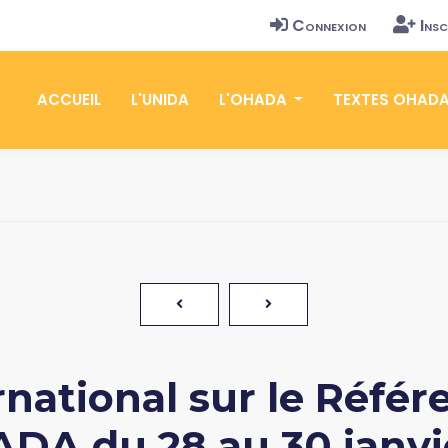
Connexion
Insc
ACCUEIL
L'UNIDA
L'OHADA
TEXTES OHAD
national sur le Référe
A du 28 au 30 janvie