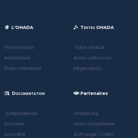
L'OHADA
Textes OHADA
Présentation
Traité OHADA
Institutions
Actes uniformes
États-membres
Règlements
Documentation
Partenaires
Jurisprudence
OHADA.org
Doctrine
Union Européenne
Actualité
ACP Legal
/
CARO