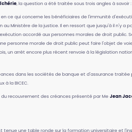
lchérie
, la question a été traitée sous trois angles à savoir :
A en ce qui concerne les bénéficiaires de l'immunité d'exécu
on au Ministère de la justice. Il en ressort que jusqu'à il n'y 
d'exécution accordé aux personnes morales de droit public. S
ne personne morale de droit public peut faire l'objet de voies
s, un arrêt encore plus récent renvoie à la législation nation
ances dans les sociétés de banque et d'assurance traitée 
x à la BICEC.
dre du recouvrement des créances présenté par Me
Jean Ja
st tenue une table ronde sur la formation universitaire et l'ins