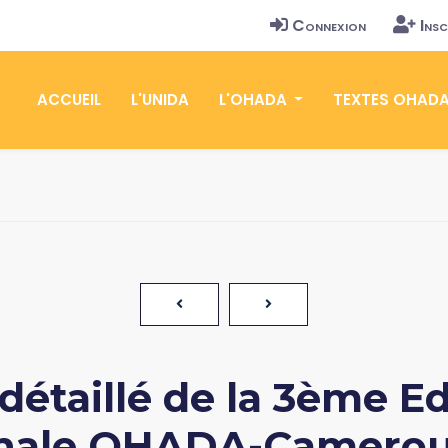
Connexion
Insc
ACCUEIL
L'UNIDA
L'OHADA
TEXTES OHAD
étaillé de la 3ème Edi
nale OHADA-Cameroun