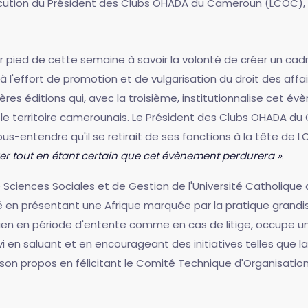
allocution du Président des Clubs OHADA du Cameroun (LCOC),
r pied de cette semaine à savoir la volonté de créer un cad
l'effort de promotion et de vulgarisation du droit des affaires
es éditions qui, avec la troisième, institutionnalise cet évè
le territoire camerounais. Le Président des Clubs OHADA du
entendre qu'il se retirait de ses fonctions à la tête de LC
irer tout en étant certain que cet évènement perdurera »
.
de Sciences Sociales et de Gestion de l'Université Catholique
é en présentant une Afrique marquée par la pratique grandis
bien en période d'entente comme en cas de litige, occupe u
vi en saluant et en encourageant des initiatives telles que
na son propos en félicitant le Comité Technique d'Organisatio