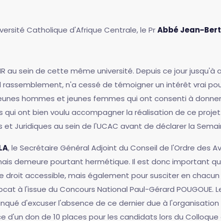
iversité Catholique d'Afrique Centrale, le Pr
Abbé Jean-Bert
R au sein de cette même université. Depuis ce jour jusqu'à au
el rassemblement, n'a cessé de témoigner un intérêt vrai po
s jeunes hommes et jeunes femmes qui ont consenti à donner 
 qui ont bien voulu accompagner la réalisation de ce projet. 
es et Juridiques au sein de l'UCAC avant de déclarer la Sem
LA
, le Secrétaire Général Adjoint du Conseil de l'Ordre des 
 mais demeure pourtant hermétique. Il est donc important q
e droit accessible, mais également pour susciter en chacun
ocat à l'issue du Concours National Paul-Gérard POUGOUE. L
ué d'excuser l'absence de ce dernier due à l'organisation d
ce d'un don de 10 places pour les candidats lors du Colloqu