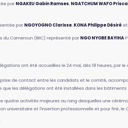
ntée par
NGAKEU Gabin Ramses
,
NGATCHUM WAFO Prisca 
résentée par
NGOYOGNO Clarisse
,
KONA Philippe Désiré
e
ales du Cameroun (IRIC) représenté par
NGO NYOBE BAYIHA
P
légations ont été accueillies le 24 mai, dès 18 heures, par l
e prise de contact entre les candidats et le comité, accomp
que les délégations ont été installées dans les bâtiments d
e quatre activités majeures au rang desquelles une cérémon
n universitaire et l'insertion professionnelle et pour finir,
E