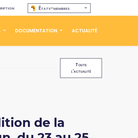
ription
États-membres
A
DOCUMENTATION
ACTUALITÉ
Toute
l'actualité
tion de la
, du 23 au 25