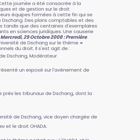
ette journée a été consacrée à la
ques et de gestion sur le droit
ieurs équipes formées à cette fin qui se
de Dschang. Des plans comptables et des
es tandis que des centaines d'exemplaires
nts en sciences juridiques. Une causerie
.
Mercredi, 29 Octobre 2008 : Première
niversité de Dschang sur le thème
«
ls du droit. Il s'est agit de :
e de Dschang, Modérateur
 présenté un exposé sur l'avènement de
e près les tribunaux de Dschang, dont la
ersité de Dschang, vice doyen chargée de
aw et le droit OHADA.