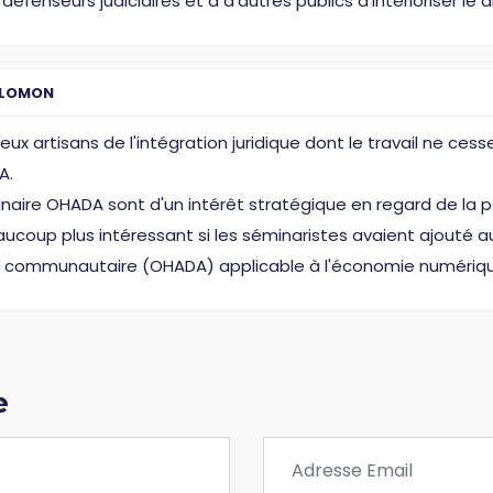
défenseurs judiciaires et à d'autres publics d'intérioriser le 
ALOMON
eux artisans de l'intégration juridique dont le travail ne ces
A.
naire OHADA sont d'un intérêt stratégique en regard de la p
aucoup plus intéressant si les séminaristes avaient ajouté a
t communautaire (OHADA) applicable à l'économie numériqu
e