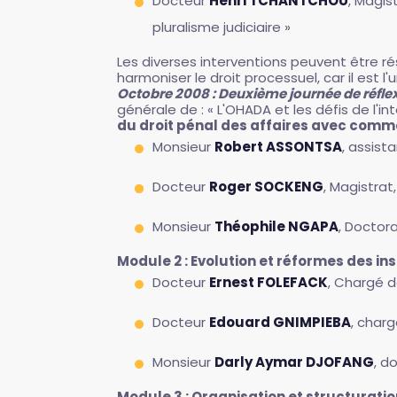
Docteur
Henri TCHANTCHOU
, Magis
pluralisme judiciaire »
Les diverses interventions peuvent être ré
harmoniser le droit processuel, car il est l
Octobre 2008 : Deuxième journée de réfle
générale de : « L'OHADA et les défis de l'in
du droit pénal des affaires avec comme
Monsieur
Robert ASSONTSA
, assist
Docteur
Roger SOCKENG
, Magistra
Monsieur
Théophile NGAPA
, Doctor
Module 2 : Evolution et réformes des in
Docteur
Ernest FOLEFACK
, Chargé d
Docteur
Edouard GNIMPIEBA
, charg
Monsieur
Darly Aymar DJOFANG
, d
Module 3 : Organisation et structurati