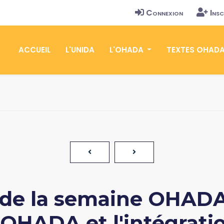
Connexion
Insc
ACCUEIL
L'UNIDA
L'OHADA
TEXTES OHAD
de la semaine OHADA 
'OHADA et l'intégrati