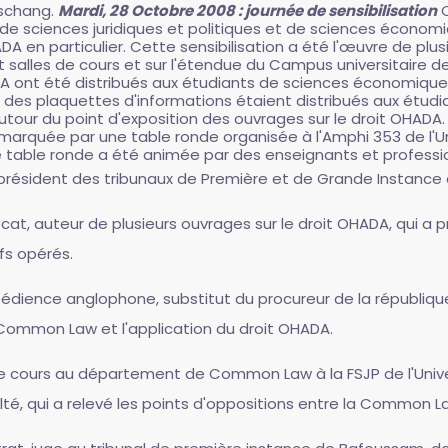
 Dschang.
Mardi, 28 Octobre 2008 : journée de sensibilisation
C
 de sciences juridiques et politiques et de sciences économi
 en particulier. Cette sensibilisation a été l'œuvre de plus
 salles de cours et sur l'étendue du Campus universitaire 
ADA ont été distribués aux étudiants de sciences économiqu
 des plaquettes d'informations étaient distribués aux étudia
utour du point d'exposition des ouvrages sur le droit OHADA
marquée par une table ronde organisée à l'Amphi 353 de l'U
e table ronde a été animée par des enseignants et professionne
, président des tribunaux de Première et de Grande Instanc
ocat, auteur de plusieurs ouvrages sur le droit OHADA, qui a
fs opérés.
bédience anglophone, substitut du procureur de la républiqu
 Common Law et l'application du droit OHADA.
de cours au département de Common Law à la FSJP de l'Univ
lté, qui a relevé les points d'oppositions entre la Common L