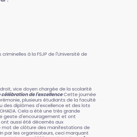
riminelles à la FSJP de l'Université de
roit, vice doyen chargée de la scolarité
 célébration de l'excellence
Cette journée
rémonie, plusieurs étudiants de la faculté
u des diplômes d'excellence et des lots
é OHADA. Cela a été une très grande
e ce geste d'encouragement et ont
», ont aussi été décernés aux
le mot de clôture des manifestations de
fin par les organisateurs, ceci marquant