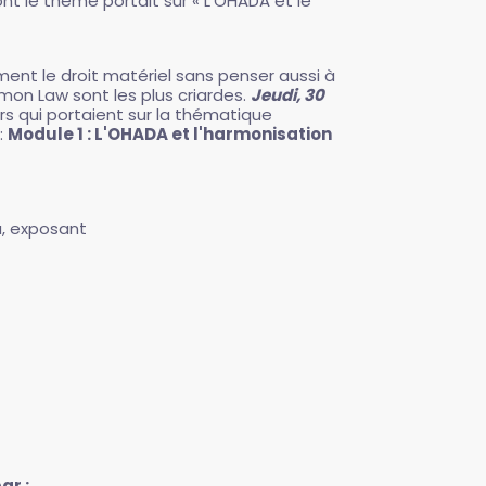
nt le thème portait sur « L'OHADA et le
ment le droit matériel sans penser aussi à
ommon Law sont les plus criardes.
Jeudi, 30
s qui portaient sur la thématique
:
Module 1 : L'OHADA et l'harmonisation
a, exposant
ar :