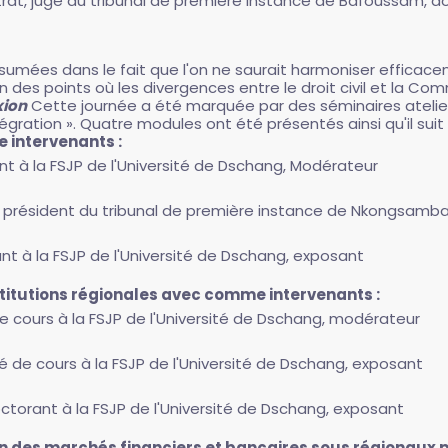
trat, juge au tribunal de première instance de Bafoussam, do
sumées dans le fait que l'on ne saurait harmoniser efficace
'un des points où les divergences entre le droit civil et la C
xion
Cette journée a été marquée par des séminaires atelier
tégration ». Quatre modules ont été présentés ainsi qu'il suit 
 intervenants :
ant à la FSJP de l'Université de Dschang, Modérateur
t, président du tribunal de première instance de Nkongsamb
ant à la FSJP de l'Université de Dschang, exposant
stitutions régionales avec comme intervenants :
e cours à la FSJP de l'Université de Dschang, modérateur
é de cours à la FSJP de l'Université de Dschang, exposant
octorant à la FSJP de l'Université de Dschang, exposant
on des marchés financiers et bancaires sous régionaux p