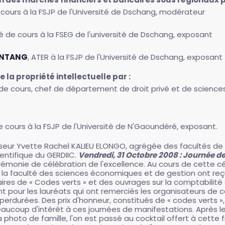
 cours à la FSJP de l'Université de Dschang, modérateur
é de cours à la FSEG de l'université de Dschang, exposant
ONTANG
, ATER à la FSJP de l'Université de Dschang, exposant
e la propriété intellectuelle par :
de cours, chef de département de droit privé et de sciences c
e cours à la FSJP de l'Université de N'Gaoundéré, exposant.
seur Yvette Rachel KALIEU ELONGO, agrégée des facultés de d
ientifique du GERDIIC.
Vendredi, 31 Octobre 2008 : Journée de
émonie de célébration de l'excellence. Au cours de cette cé
de la faculté des sciences économiques et de gestion ont reç
aires de « Codes verts » et des ouvrages sur la comptabilit
nt pour les lauréats qui ont remerciés les organisateurs d
t perdurées. Des prix d'honneur, constitués de « codes verts 
eaucoup d'intérêt à ces journées de manifestations. Après 
 photo de famille, l'on est passé au cocktail offert à cette 