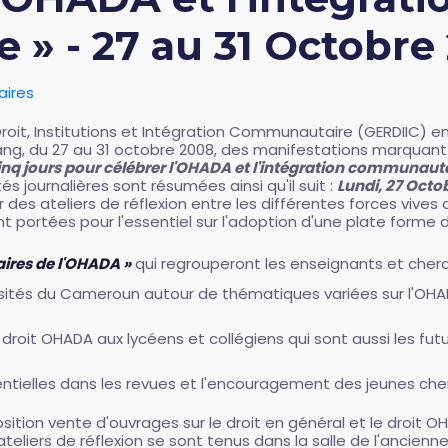
» - 27 au 31 Octobre
ires
oit, Institutions et Intégration Communautaire (GERDIIC) e
ang, du 27 au 31 octobre 2008, des manifestations marquant
inq jours pour célébrer l'OHADA et l'intégration communauta
 journalières sont résumées ainsi qu'il suit :
Lundi, 27 Octo
des ateliers de réflexion entre les différentes forces vives
nt portées pour l'essentiel sur l'adoption d'une plate forme d
aires de l'OHADA »
qui regrouperont les enseignants et cherch
ités du Cameroun autour de thématiques variées sur l'OHADA
le droit OHADA aux lycéens et collégiens qui sont aussi les fut
entielles dans les revues et l'encouragement des jeunes cher
osition vente d'ouvrages sur le droit en général et le droit O
liers de réflexion se sont tenus dans la salle de l'ancienne