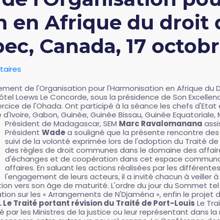
 en Afrique du droit 
ec, Canada, 17 octob
aires
ment de l'Organisation pour l'Harmonisation en Afrique du D
'hôtel Loews Le Concorde, sous la présidence de Son Excelle
rcice de l'Ohada. Ont participé à la séance les chefs d'Etat
'Ivoire, Gabon, Guinée, Guinée Bissau, Guinée Equatoriale, Ma
Président de Madagascar, SEM
Marc Ravalomanana
assi
Président
Wade
a souligné que la présente rencontre des C
suivi de la volonté exprimée lors de l'adoption du Traité d
des règles de droit communes dans le domaine des affaires,
d'échanges et de coopération dans cet espace communau
affaires. En saluant les actions réalisées par les différente
l'engagement de leurs acteurs, il a invité chacun à veiller 
tion vers son âge de maturité. L'ordre du jour du Sommet tel 
ration sur les « Arrangements de N'Djaména », enfin le projet
1. Le Traité portant révision du Traité de Port-Louis
Le Trai
par les Ministres de la justice ou leur représentant dans la