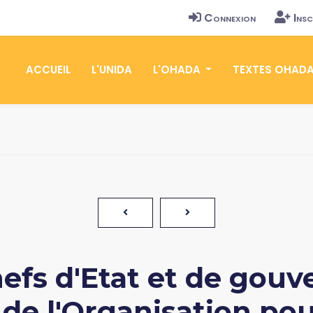
Connexion
Insc
ACCUEIL
L'UNIDA
L'OHADA
TEXTES OHAD
efs d'Etat et de gou
e l'Organisation po