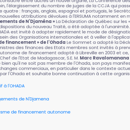
isé consacre entre autres un nouvel organe, La Conférence 
in, l'élargissement du nombre de juges de la CCJA qui passe 
quatre : français, anglais, espagnol et portugais, le Secr
 les nouvelles attributions dévolues à l'ERSUMA notamment en
ngements de N'Djaména »
La Déclaration de Québec sur les 
ispositions du nouveau Traité, a été adoptée à l'unanimité. 
'OHADA est invité à adopter rapidement le mode de désignat
ein des Organisations internationales et à veiller à l'applica
e financement » de l'Ohada
Le Sommet a adopté la Décla
stres des finances des Etats membres sont invités à prendr
utonome de financement adopté à Libreville en 2003 et ce, à
e Chef de l'Etat de Madagascar, S.E. M.
Marc Ravalomanana
ue bien qu'il ne soit pas membre de l'Ohada, son pays manifes
s échanges commerciaux, en particulier dans le contexte act
és par l'Ohada et souhaite bonne continuation à cette organis
tif à l'OHADA
ngements de N'Djamena
anisme de financement autonome