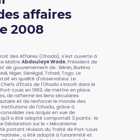
des affaires
re 2008
roit des Affaires (Ohada), s'est ouverte à
nce Maître
Abdoulaye Wade
, Président de
 et de gouvernement de : Bénin, Burkina
li, Niger, Sénégal, Tchad, Togo. Le
stait en qualité d'observateur.
Le
hefs d'Etats de l'Ohada s'inscrit dans le
e Port-Louis en 1993, de mettre en place
 de raffermir les liens séculaires
taire et de renforcer le monde des
s institutions de l'Ohada, grâce à
à consolider ces acquis en vue de
qu'il a été adopté comportait 3 points : le
 de Déclaration sur le « Mécanisme
té portant révision du Traité de Port-Louis
 matinée , a été adopté à l'unanimité et