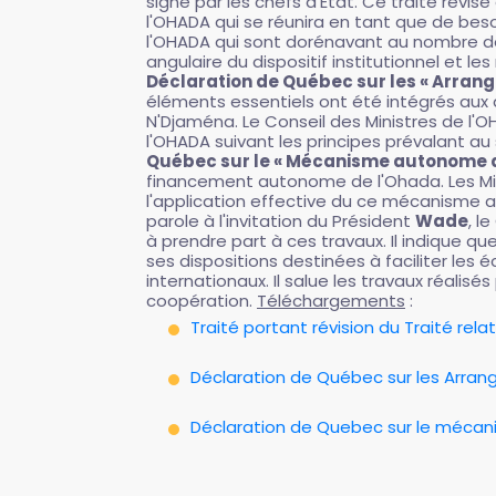
signé par les chefs d'Etat. Ce traité rév
l'OHADA qui se réunira en tant que de beso
l'OHADA qui sont dorénavant au nombre de 
angulaire du dispositif institutionnel et
Déclaration de Québec sur les « Arra
éléments essentiels ont été intégrés aux d
N'Djaména. Le Conseil des Ministres de l
l'OHADA suivant les principes prévalant au s
Québec sur le « Mécanisme autonome d
financement autonome de l'Ohada. Les Mini
l'application effective du ce mécanisme a
parole à l'invitation du Président
Wade
, l
à prendre part à ces travaux. Il indique q
ses dispositions destinées à faciliter le
internationaux. Il salue les travaux réalis
coopération.
Téléchargements
:
Traité portant révision du Traité rela
Déclaration de Québec sur les Arra
Déclaration de Quebec sur le méc