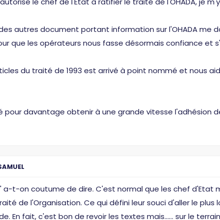
rise le chef de l'Etat à ratifier le traité de l'OHADA, je m'y
t des autres document portant information sur l'OHADA me do
ur que les opérateurs nous fasse désormais confiance et s'
ticles du traité de 1993 est arrivé à point nommé et nous aid
é pour davantage obtenir à une grande vitesse l'adhésion de 
SAMUEL
e" a-t-on coutume de dire. C'est normal que les chef d'Eta
aité de l'Organisation. Ce qui défini leur souci d'aller le plus 
En fait, c'est bon de revoir les textes mais...... sur le terrai