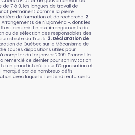
des Chefs d'Etat et de gouvernement de
de 7 à 9, les langues de travail de
étariat permanent comme la pierre
 matière de formation et de recherche.
2.
« Arrangements de N'Djaména », dont les
Il est ainsi mis fin aux Arrangements de
ion ou de sélection des responsables des
tion stricte du Traité.
3. Déclaration de
ration de Québec sur le Mécanisme de
e toutes dispositions utiles pour
 compter du 1er janvier 2009. Prenant la
a remercié ce dernier pour son invitation
te un grand intérêt pour l'Organisation et
uel marqué par de nombreux défis
ation avec laquelle il entend renforcer la