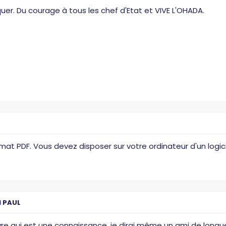
uer. Du courage à tous les chef d'Etat et VIVE L'OHADA.
rmat PDF. Vous devez disposer sur votre ordinateur d'un logi
 PAUL
ivre qui est une connaissance, je dirai même un ami de longu