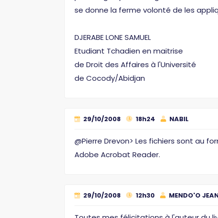
se donne la ferme volonté de les appliq
DJERABE LONE SAMUEL
Etudiant Tchadien en maitrise
de Droit des Affaires à l'Université
de Cocody/Abidjan
29/10/2008
18h24
NABIL
@Pierre Drevon> Les fichiers sont au fo
Adobe Acrobat Reader.
29/10/2008
12h30
MENDO'O JEAN
Toutes mes félicitations à l'auteur du l