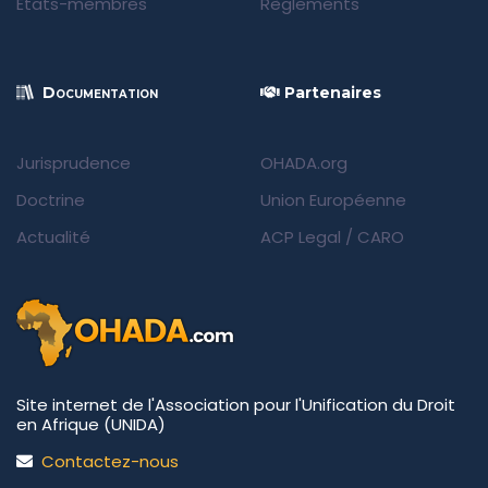
États-membres
Règlements
Documentation
Partenaires
Jurisprudence
OHADA.org
Doctrine
Union Européenne
Actualité
ACP Legal
/
CARO
Site internet de l'Association pour l'Unification du Droit
en Afrique (UNIDA)
Contactez-nous