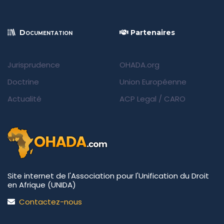
Documentation
Partenaires
Jurisprudence
OHADA.org
Doctrine
Union Européenne
Actualité
ACP Legal
/
CARO
Site internet de l'Association pour l'Unification du Droit
en Afrique (UNIDA)
Contactez-nous