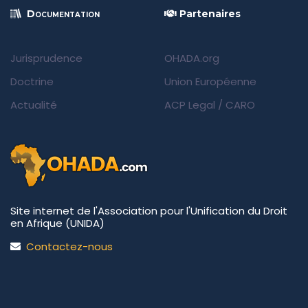
Documentation
Partenaires
Jurisprudence
OHADA.org
Doctrine
Union Européenne
Actualité
ACP Legal
/
CARO
Site internet de l'Association pour l'Unification du Droit
en Afrique (UNIDA)
Contactez-nous