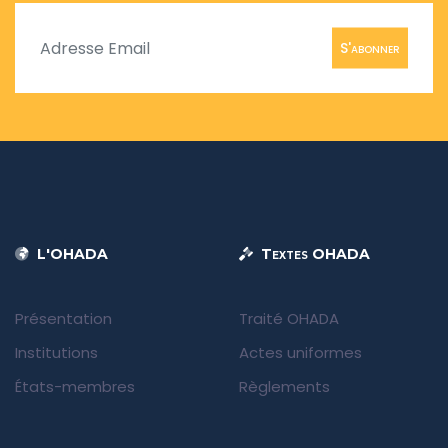
S'abonner
L'OHADA
Textes OHADA
Présentation
Traité OHADA
Institutions
Actes uniformes
États-membres
Règlements