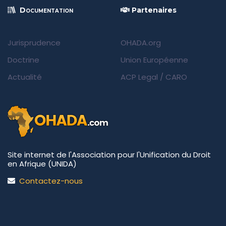
Documentation
Partenaires
Jurisprudence
OHADA.org
Doctrine
Union Européenne
Actualité
ACP Legal
/
CARO
Site internet de l'Association pour l'Unification du Droit
en Afrique (UNIDA)
Contactez-nous