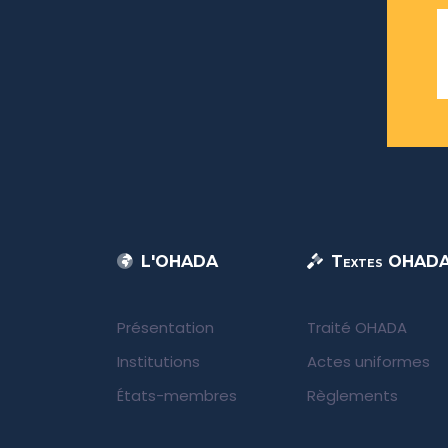
L'OHADA
Textes OHAD
Présentation
Traité OHADA
Institutions
Actes uniformes
États-membres
Règlements