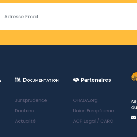
A
Documentation
Partenaires
Jurisprudence
OHADA.org
Si
du
Doctrine
Union Européenne
Actualité
ACP Legal
/
CARO