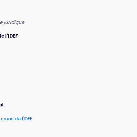
e juridique
e l'IDEF
al
tions de l'IDEF