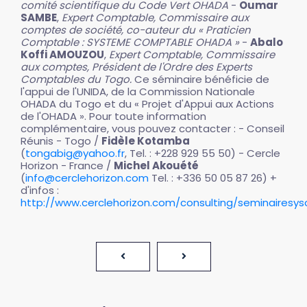
comité scientifique du Code Vert OHADA
-
Oumar
SAMBE
,
Expert Comptable, Commissaire aux
comptes de société, co-auteur du « Praticien
Comptable : SYSTEME COMPTABLE OHADA »
-
Abalo
Koffi AMOUZOU
,
Expert Comptable, Commissaire
aux comptes, Président de l'Ordre des Experts
Comptables du Togo.
Ce séminaire bénéficie de
l'appui de l'UNIDA, de la Commission Nationale
OHADA du Togo et du « Projet d'Appui aux Actions
de l'OHADA ». Pour toute information
complémentaire, vous pouvez contacter : - Conseil
Réunis - Togo /
Fidèle Kotamba
(
tongabig@yahoo.fr
, Tel. : +228 929 55 50) - Cercle
Horizon - France /
Michel Akouété
(
info@cerclehorizon.com
Tel. : +336 50 05 87 26) +
d'infos :
http://www.cerclehorizon.com/consulting/seminairesys