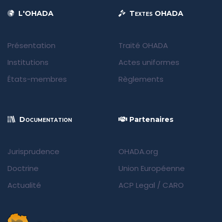
L'OHADA
Textes OHADA
Présentation
Traité OHADA
Institutions
Actes uniformes
États-membres
Règlements
Documentation
Partenaires
Jurisprudence
OHADA.org
Doctrine
Union Européenne
Actualité
ACP Legal
/
CARO