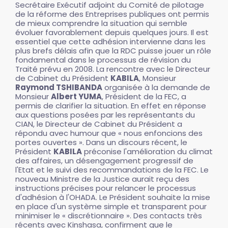
Secrétaire Exécutif adjoint du Comité de pilotage
de la réforme des Entreprises publiques ont permis
de mieux comprendre la situation qui semble
évoluer favorablement depuis quelques jours. Il est
essentiel que cette adhésion intervienne dans les
plus brefs délais afin que la RDC puisse jouer un rôle
fondamental dans le processus de révision du
Traité prévu en 2008. La rencontre avec le Directeur
de Cabinet du Président
KABILA
, Monsieur
Raymond TSHIBANDA
organisée à la demande de
Monsieur
Albert YUMA
, Président de la FEC, a
permis de clarifier la situation. En effet en réponse
aux questions posées par les représentants du
CIAN, le Directeur de Cabinet du Président a
répondu avec humour que « nous enfoncions des
portes ouvertes ». Dans un discours récent, le
Président
KABILA
préconise l'amélioration du climat
des affaires, un désengagement progressif de
l'Etat et le suivi des recommandations de la FEC. Le
nouveau Ministre de la Justice aurait reçu des
instructions précises pour relancer le processus
d'adhésion à l'OHADA. Le Président souhaite la mise
en place d'un système simple et transparent pour
minimiser le « discrétionnaire ». Des contacts très
récents avec Kinshasa, confirment que le