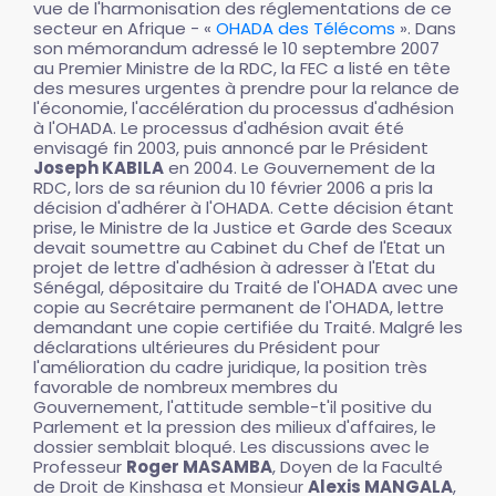
vue de l'harmonisation des réglementations de ce
secteur en Afrique - «
OHADA des Télécoms
». Dans
son mémorandum adressé le 10 septembre 2007
au Premier Ministre de la RDC, la FEC a listé en tête
des mesures urgentes à prendre pour la relance de
l'économie, l'accélération du processus d'adhésion
à l'OHADA. Le processus d'adhésion avait été
envisagé fin 2003, puis annoncé par le Président
Joseph KABILA
en 2004. Le Gouvernement de la
RDC, lors de sa réunion du 10 février 2006 a pris la
décision d'adhérer à l'OHADA. Cette décision étant
prise, le Ministre de la Justice et Garde des Sceaux
devait soumettre au Cabinet du Chef de l'Etat un
projet de lettre d'adhésion à adresser à l'Etat du
Sénégal, dépositaire du Traité de l'OHADA avec une
copie au Secrétaire permanent de l'OHADA, lettre
demandant une copie certifiée du Traité. Malgré les
déclarations ultérieures du Président pour
l'amélioration du cadre juridique, la position très
favorable de nombreux membres du
Gouvernement, l'attitude semble-t'il positive du
Parlement et la pression des milieux d'affaires, le
dossier semblait bloqué. Les discussions avec le
Professeur
Roger MASAMBA
, Doyen de la Faculté
de Droit de Kinshasa et Monsieur
Alexis MANGALA
,