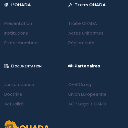
L'OHADA
Textes OHADA
Présentation
Traité OHADA
Institutions
Actes uniformes
États-membres
Règlements
Documentation
Partenaires
Jurisprudence
OHADA.org
Doctrine
Union Européenne
Actualité
ACP Legal
/
CARO