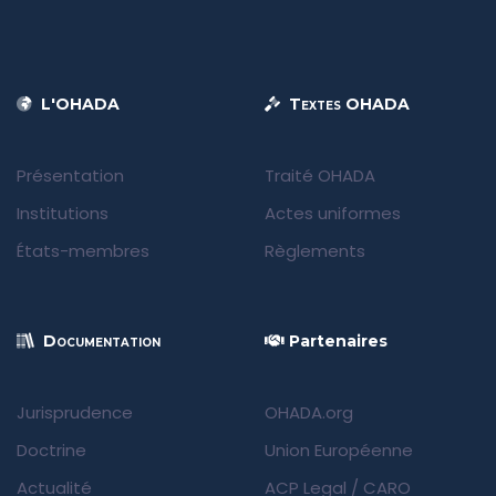
L'OHADA
Textes OHADA
Présentation
Traité OHADA
Institutions
Actes uniformes
États-membres
Règlements
Documentation
Partenaires
Jurisprudence
OHADA.org
Doctrine
Union Européenne
Actualité
ACP Legal
/
CARO