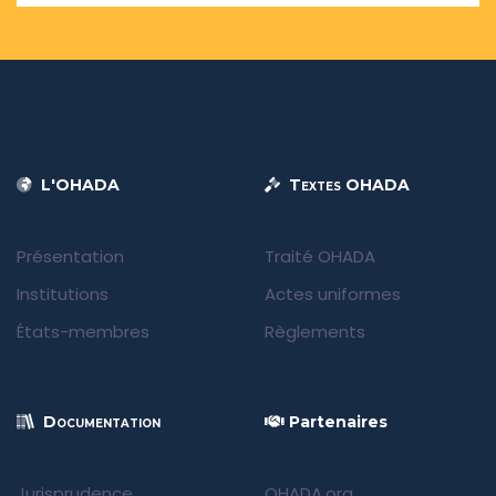
L'OHADA
Textes OHADA
Présentation
Traité OHADA
Institutions
Actes uniformes
États-membres
Règlements
Documentation
Partenaires
Jurisprudence
OHADA.org