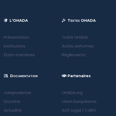
L'OHADA
Textes OHADA
Présentation
Traité OHADA
Institutions
Actes uniformes
États-membres
Règlements
Documentation
Partenaires
Jurisprudence
OHADA.org
Doctrine
Union Européenne
Actualité
ACP Legal
/
CARO