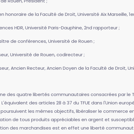
é de Rouen, Président ;
n honoraire de la Faculté de Droit, Université Aix Marseille, 1e
ences HDR, Université Paris-Dauphine, 2nd rapporteur ;
ître de conférences, Université de Rouen ;
seur, Université de Rouen, codirecteur ;
seur, Ancien Recteur, Ancien Doyen de la Faculté de Droit, Uni
 une des quatre libertés communautaires consacrées par le T
L'équivalent des articles 28 à 37 du TFUE dans l'Union europ
s poursuivent les mêmes objectifs, libéraliser le commerce e
culation de tous produits appréciables en argent et suscepti
ation des marchandises est en effet une liberté communautai