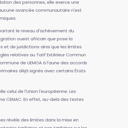
culation des personnes, elle exerce une
on, aucune avancée communautaire n'est
omiques.
t partant le niveau d'achèvement du
ration ouest africain que pose la
et de juridictions ainsi que les limites
ègles relatives au Tarif Extérieur Commun
les commune de UEMOA à l'aune des accords
rimaires déjà signés avec certains États
e celui de l'Union l'européenne. Les
ne CEMAC. En effet, au-delà des textes
s révèle des limites dans la mise en
acles tarifaires et non tarifaires sur les