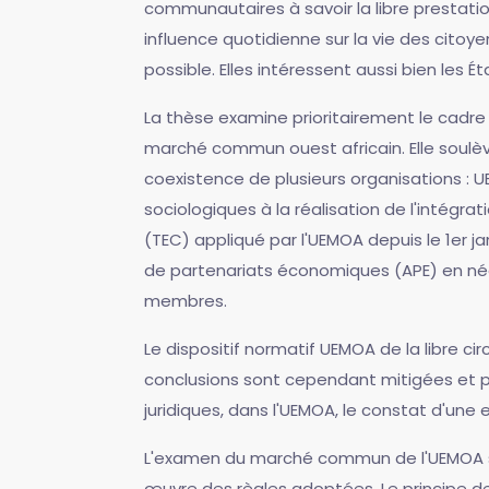
communautaires à savoir la libre prestation 
influence quotidienne sur la vie des cito
possible. Elles intéressent aussi bien les
La thèse examine prioritairement le cadre
marché commun ouest africain. Elle soulè
coexistence de plusieurs organisations : UE
sociologiques à la réalisation de l'intégr
(TEC) appliqué par l'UEMOA depuis le 1er 
de partenariats économiques (APE) en négo
membres.
Le dispositif normatif UEMOA de la libre c
conclusions sont cependant mitigées et p
juridiques, dans l'UEMOA, le constat d'une e
L'examen du marché commun de l'UEMOA sous
œuvre des règles adoptées. Le principe de 