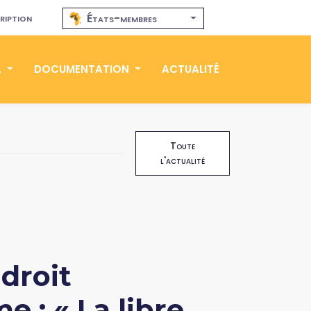
ription
États-membres
A
DOCUMENTATION
ACTUALITÉ
Toute
l'actualité
droit
 : « La libre