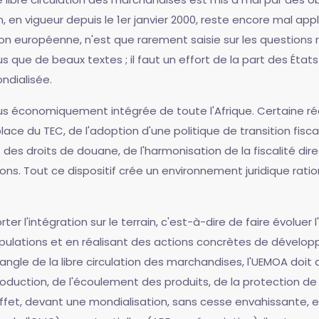
 en vigueur depuis le 1er janvier 2000, reste encore mal appl
ion européenne, n'est que rarement saisie sur les questions
 que de beaux textes ; il faut un effort de la part des État
ndialisée.
s économiquement intégrée de toute l'Afrique. Certaine réal
 place du TEC, de l'adoption d'une politique de transition fisca
s droits de douane, de l'harmonisation de la fiscalité direc
ons. Tout ce dispositif crée un environnement juridique ration
er l'intégration sur le terrain, c'est-à-dire de faire évoluer
ulations et en réalisant des actions concrètes de développ
'angle de la libre circulation des marchandises, l'UEMOA doi
uction, de l'écoulement des produits, de la protection de 
effet, devant une mondialisation, sans cesse envahissante, e