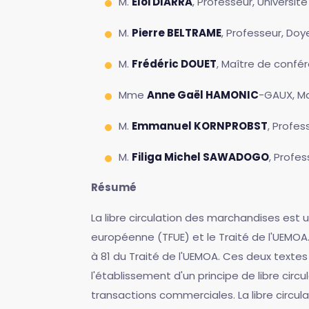
M.
Eloi DIARRA
, Professeur, Universit
M.
Pierre BELTRAME
, Professeur, Doye
M.
Frédéric DOUET
, Maître de confér
Mme
Anne Gaël HAMONIC
-GAUX, Ma
M.
Emmanuel KORNPROBST
, Profes
M.
Filiga Michel SAWADOGO
, Profes
Résumé
La libre circulation des marchandises est
européenne (TFUE) et le Traité de l'UEMOA. 
à 81 du Traité de l'UEMOA. Ces deux texte
l'établissement d'un principe de libre cir
transactions commerciales. La libre circul