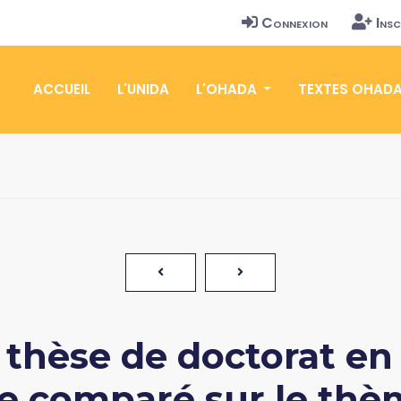
Connexion
Insc
ACCUEIL
L'UNIDA
L'OHADA
TEXTES OHAD
thèse de doctorat en 
comparé sur le thème