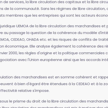
de services, la libre circulation des capitaux et la libre cir
yens de la communauté. Sans les régimes de libre circulati
 États membres que les entreprises qui sont les acteurs écon
 juridique UEMOA de la libre circulation des marchandises e
ve au passage la question de la cohérence du modèle d'intég
MOA, CEDEAO, OHADA etc. et les risques de conflits de traités 
ation économique. Elle analyse également la cohérence des r
janvier 2000, les règles d'origine et la politique commercia
ciation avec l'Union européenne ainsi que les accords inté
irculation des marchandises est en somme cohérent et rappell
euvent à bien d'égard être étendues à la CEDEAO et à la zo
ffectivité relative s'impose.
 le prisme du droit de la libre circulation des marchandise
libre circulation des marchandises est mis à mal par des obst