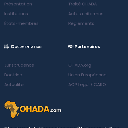
Présentation
Traité OHADA
Institutions
Actes uniformes
États-membres
Règlements
Documentation
Partenaires
Jurisprudence
OHADA.org
Doctrine
Union Européenne
Actualité
ACP Legal
/
CARO