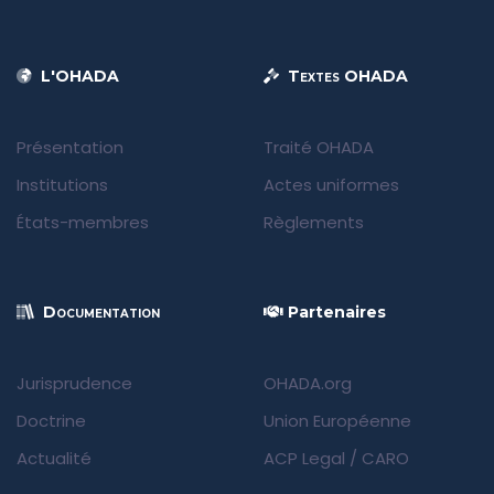
L'OHADA
Textes OHADA
Présentation
Traité OHADA
Institutions
Actes uniformes
États-membres
Règlements
Documentation
Partenaires
Jurisprudence
OHADA.org
Doctrine
Union Européenne
Actualité
ACP Legal
/
CARO