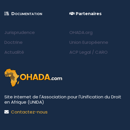
Documentation
Partenaires
Jurisprudence
OHADA.org
Doctrine
Union Européenne
Actualité
ACP Legal
/
CARO
Site internet de l'Association pour l'Unification du Droit
en Afrique (UNIDA)
Contactez-nous