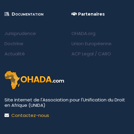
Documentation
Partenaires
Jurisprudence
OHADA.org
Doctrine
Union Européenne
Actualité
ACP Legal
/
CARO
Site internet de l'Association pour l'Unification du Droit
en Afrique (UNIDA)
Contactez-nous