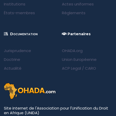
Institutions
Actes uniformes
États-membres
Règlements
Documentation
Partenaires
Jurisprudence
OHADA.org
Doctrine
Union Européenne
Actualité
ACP Legal
/
CARO
Site internet de l'Association pour l'Unification du Droit
en Afrique (UNIDA)