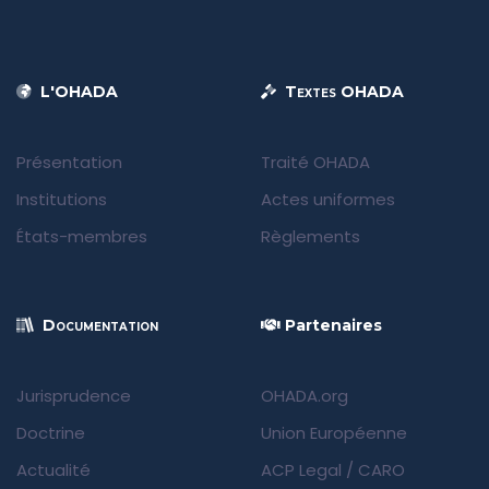
L'OHADA
Textes OHADA
Présentation
Traité OHADA
Institutions
Actes uniformes
États-membres
Règlements
Documentation
Partenaires
Jurisprudence
OHADA.org
Doctrine
Union Européenne
Actualité
ACP Legal
/
CARO