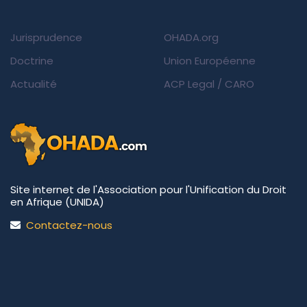
Jurisprudence
OHADA.org
Doctrine
Union Européenne
Actualité
ACP Legal
/
CARO
Site internet de l'Association pour l'Unification du Droit
en Afrique (UNIDA)
Contactez-nous