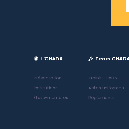
L'OHADA
Textes OHAD
Présentation
Traité OHADA
Institutions
Actes uniformes
États-membres
Règlements