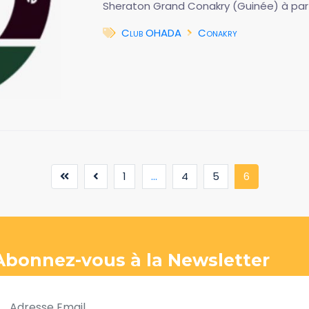
Sheraton Grand Conakry (Guinée) à parti
Club OHADA
Conakry
(current)
1
...
4
5
6
Abonnez-vous à la Newsletter