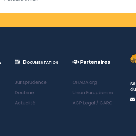
A
Documentation
Partenaires
Jurisprudence
OHADA.org
Si
du
Doctrine
Union Européenne
Actualité
ACP Legal
/
CARO