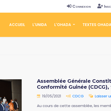
Connexion
Insc
ACCUEIL
L'UNIDA
L'OHADA
TEXTES OHAD
Assemblée Générale Constitu
Conformité Guinée (CDCG), 
19/05/2021
CDCG
Laisser
Au cours de cette assemblée, les memb