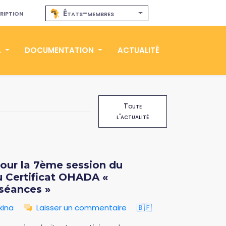
ription
États-membres
A
DOCUMENTATION
ACTUALITÉ
Toute
l'actualité
pour la 7ème session du
 Certificat OHADA «
séances »
kina
Laisser un commentaire
🇧🇫