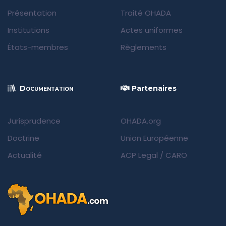
Présentation
Traité OHADA
Institutions
Actes uniformes
États-membres
Règlements
Documentation
Partenaires
Jurisprudence
OHADA.org
Doctrine
Union Européenne
Actualité
ACP Legal
/
CARO