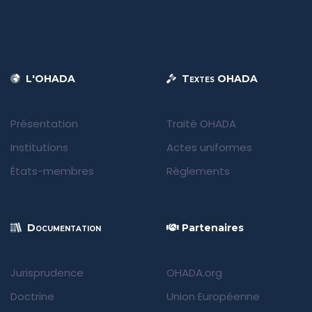
L'OHADA
Textes OHADA
Présentation
Traité OHADA
Institutions
Actes uniformes
États-membres
Règlements
Documentation
Partenaires
Jurisprudence
OHADA.org
Doctrine
Union Européenne