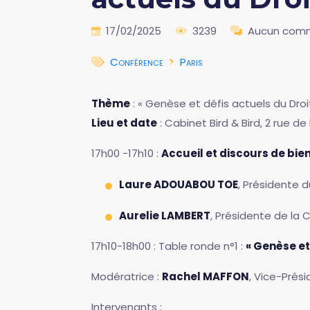
17/02/2025
3239
Aucun comm
Conférence
Paris
Thème
: « Genèse et défis actuels du Dro
Lieu et date
: Cabinet Bird & Bird, 2 rue de
17h00 -17h10 :
Accueil et discours de bi
Laure ADOUABOU TOE
, Présidente 
Aurelie LAMBERT
, Présidente de la 
17h10-18h00 : Table ronde n°1 :
« Genèse e
Modératrice :
Rachel MAFFON
, Vice-Prés
Intervenants :