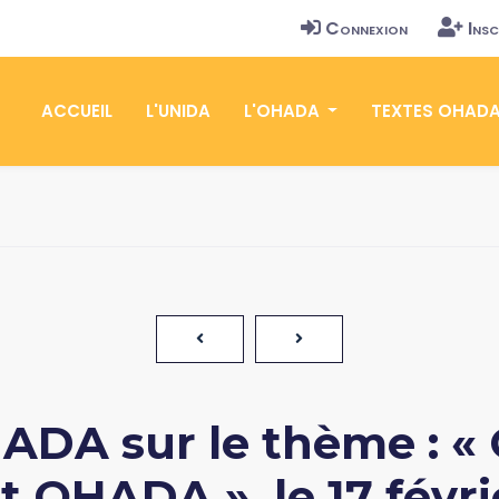
Connexion
Insc
ACCUEIL
L'UNIDA
L'OHADA
TEXTES OHAD
DA sur le thème : « 
t OHADA », le 17 févri