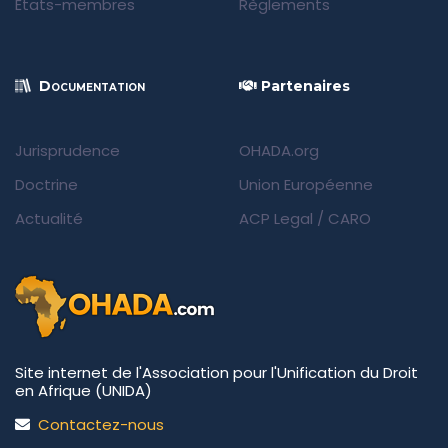
États-membres
Règlements
Documentation
Partenaires
Jurisprudence
OHADA.org
Doctrine
Union Européenne
Actualité
ACP Legal
/
CARO
Site internet de l'Association pour l'Unification du Droit
en Afrique (UNIDA)
Contactez-nous