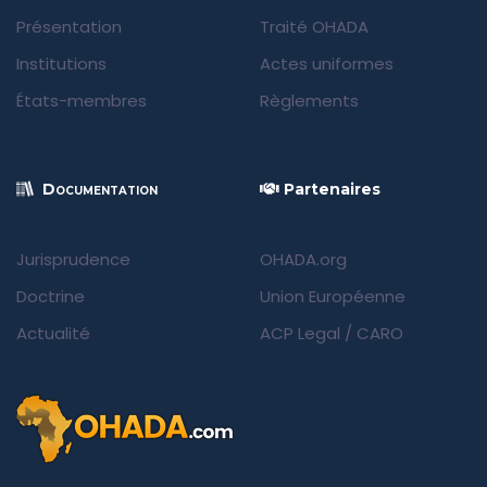
Présentation
Traité OHADA
Institutions
Actes uniformes
États-membres
Règlements
Documentation
Partenaires
Jurisprudence
OHADA.org
Doctrine
Union Européenne
Actualité
ACP Legal
/
CARO