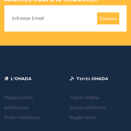
S'abonner
L'OHADA
Textes OHADA
Présentation
Traité OHADA
Institutions
Actes uniformes
États-membres
Règlements