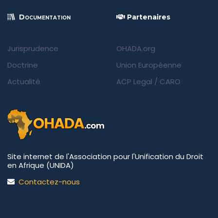
Documentation
Partenaires
Jurisprudence
OHADA.org
Doctrine
Union Européenne
Actualité
ACP Legal
/
CARO
Site internet de l'Association pour l'Unification du Droit
en Afrique (UNIDA)
Contactez-nous