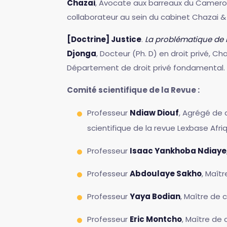
Chazai
, Avocate aux barreaux du Camerou
collaborateur au sein du cabinet Chazai &
[Doctrine] Justice
.
La problématique de l
Djonga
, Docteur (Ph. D) en droit privé, C
Département de droit privé fondamental.
Comité scientifique de la Revue :
Professeur
Ndiaw Diouf
, Agrégé de d
scientifique de la revue Lexbase Af
Professeur
Isaac Yankhoba Ndiaye
Professeur
Abdoulaye Sakho
, Maît
Professeur
Yaya Bodian
, Maître de
Professeur
Eric Montcho
, Maître de