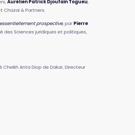
ers,
Aurélien Patrick Djoufain Togueu
,
et Chazai & Partners.
 essentiellement prospective
, par
Pierre
é des Sciences juridiques et politiques,
ité Cheikh Anta Diop de Dakar, Directeur