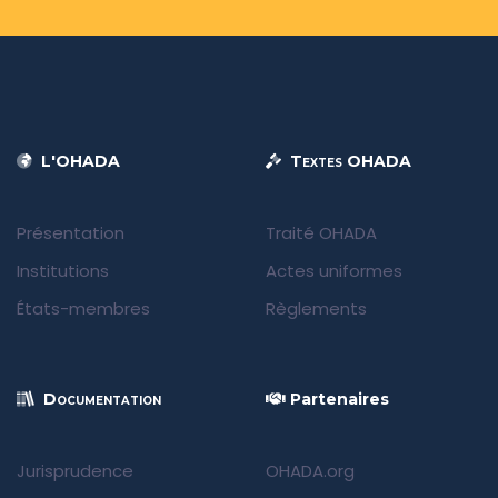
L'OHADA
Textes OHADA
Présentation
Traité OHADA
Institutions
Actes uniformes
États-membres
Règlements
Documentation
Partenaires
Jurisprudence
OHADA.org