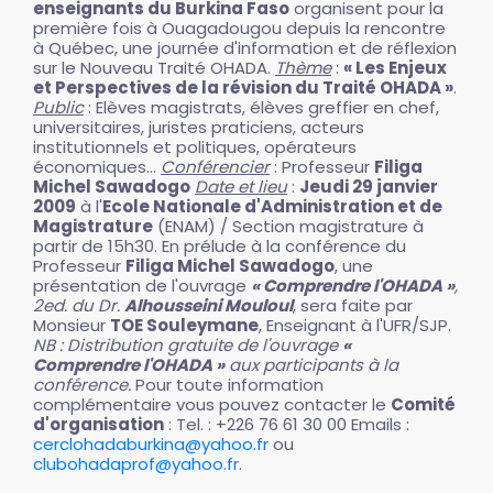
enseignants du Burkina Faso
organisent pour la
première fois à Ouagadougou depuis la rencontre
à Québec, une journée d'information et de réflexion
sur le Nouveau Traité OHADA.
Thème
:
« Les Enjeux
et Perspectives de la révision du Traité OHADA »
.
Public
: Elèves magistrats, élèves greffier en chef,
universitaires, juristes praticiens, acteurs
institutionnels et politiques, opérateurs
économiques...
Conférencier
: Professeur
Filiga
Michel Sawadogo
Date et lieu
:
Jeudi 29 janvier
2009
à l'
Ecole Nationale d'Administration et de
Magistrature
(ENAM) / Section magistrature à
partir de 15h30. En prélude à la conférence du
Professeur
Filiga Michel Sawadogo
, une
présentation de l'ouvrage
« Comprendre l'OHADA »
,
2ed. du Dr.
Alhousseini Mouloul
, sera faite par
Monsieur
TOE Souleymane
, Enseignant à l'UFR/SJP.
NB : Distribution gratuite de l'ouvrage
«
Comprendre l'OHADA »
aux participants à la
conférence.
Pour toute information
complémentaire vous pouvez contacter le
Comité
d'organisation
: Tel. : +226 76 61 30 00 Emails :
cerclohadaburkina@yahoo.fr
ou
clubohadaprof@yahoo.fr
.